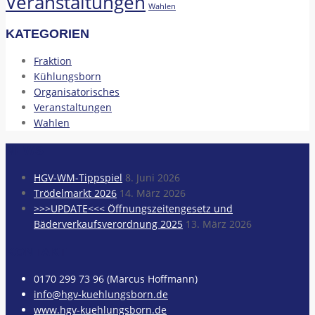
Veranstaltungen
Wahlen
KATEGORIEN
Fraktion
Kühlungsborn
Organisatorisches
Veranstaltungen
Wahlen
NEWS
HGV-WM-Tippspiel
8. Juni 2026
Trödelmarkt 2026
14. März 2026
>>>UPDATE<<< Öffnungszeitengesetz und
Bäderverkaufsverordnung 2025
13. März 2026
KONTAKT
0170 299 73 96 (Marcus Hoffmann)
info@hgv-kuehlungsborn.de
www.hgv-kuehlungsborn.de