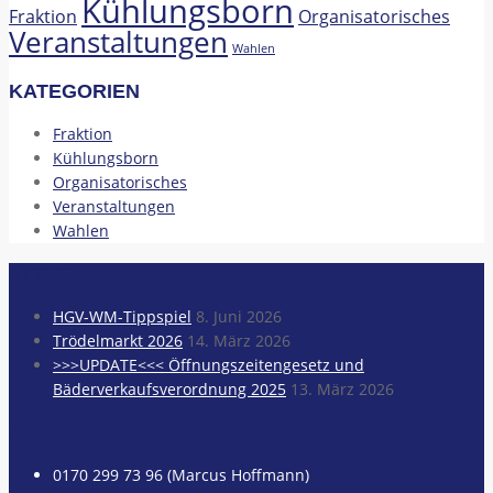
Kühlungsborn
Fraktion
Organisatorisches
Veranstaltungen
Wahlen
KATEGORIEN
Fraktion
Kühlungsborn
Organisatorisches
Veranstaltungen
Wahlen
NEWS
HGV-WM-Tippspiel
8. Juni 2026
Trödelmarkt 2026
14. März 2026
>>>UPDATE<<< Öffnungszeitengesetz und
Bäderverkaufsverordnung 2025
13. März 2026
KONTAKT
0170 299 73 96 (Marcus Hoffmann)